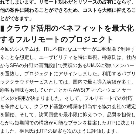
れてしまいます。リモート対応だとリソースの占有にならず、
他の案件に関わることができるため、コストを大幅に抑えるこ
とができます」
▮ クラウド活用のベネフィットを最大化
するフルリモートのプロジェクト
今回のシステムは、ITに不慣れなユーザーが工事現場で利用す
ることを想定し、ユーザビリティを特に重視。榊原氏は、社内
からSFAの分野の画面設計で実績のあるUI/UXに強いメンバー
を選抜し、プロジェクトにアサインしました。利用するパブリ
ッククラウドサービスとしては、国内で最も導入実績が多く、
顧客も興味を示していたことからAWS(アマゾン ウェブ サー
ビス)の採用が決まりました。そして、フルリモートでの対応
を条件として、クラウド基盤の構築を担当する協力会社の選定
を開始。そして、訪問回数を最小限に抑えつつ、品質を担保し
ながら短期間での構築が可能なプランを提案したJTPに決まり
ました。榊原氏はJTPの提案を次のように評価します。