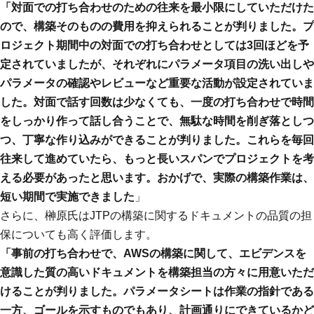
「対面での打ち合わせのための往来を最小限にしていただけた
ので、構築そのものの費用を抑えられることが判りました。プ
ロジェクト期間中の対面での打ち合わせとしては3回ほどを予
定されていましたが、それぞれにパラメータ項目の洗い出しや
パラメータの確認やレビューなど重要な活動が設定されていま
した。対面で話す回数は少なくても、一度の打ち合わせで時間
をしっかり作って話し合うことで、無駄な時間を削ぎ落としつ
つ、丁寧な作り込みができることが判りました。これらを毎回
往来して進めていたら、もっと長いスパンでプロジェクトを考
える必要があったと思います。おかげで、実際の構築作業は、
短い期間で実施できました
」
さらに、榊原氏はJTPの構築に関するドキュメントの品質の担
保についても高く評価します。
「事前の打ち合わせで、AWSの構築に関して、エビデンスを
意識した質の高いドキュメントを構築担当の方々に用意いただ
けることが判りました。パラメータシートは作業の指針である
一方、ゴールを示すものでもあり、計画通りにできているかど