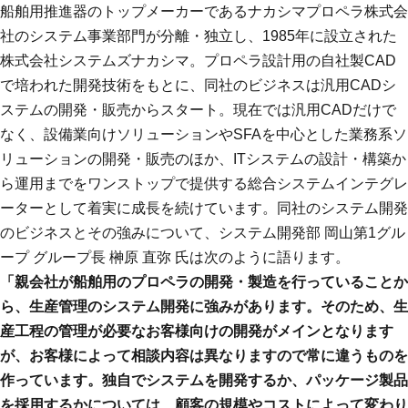
船舶用推進器のトップメーカーであるナカシマプロペラ株式会
社のシステム事業部門が分離・独立し、1985年に設立された
株式会社システムズナカシマ。プロペラ設計用の自社製CAD
で培われた開発技術をもとに、同社のビジネスは汎用CADシ
ステムの開発・販売からスタート。現在では汎用CADだけで
なく、設備業向けソリューションやSFAを中心とした業務系ソ
リューションの開発・販売のほか、ITシステムの設計・構築か
ら運用までをワンストップで提供する総合システムインテグレ
ーターとして着実に成長を続けています。同社のシステム開発
のビジネスとその強みについて、システム開発部 岡山第1グル
ープ グループ長 榊原 直弥 氏は次のように語ります。
「親会社が船舶用のプロペラの開発・製造を行っていることか
ら、生産管理のシステム開発に強みがあります。そのため、生
産工程の管理が必要なお客様向けの開発がメインとなります
が、お客様によって相談内容は異なりますので常に違うものを
作っています。独自でシステムを開発するか、パッケージ製品
を採用するかについては、顧客の規模やコストによって変わり