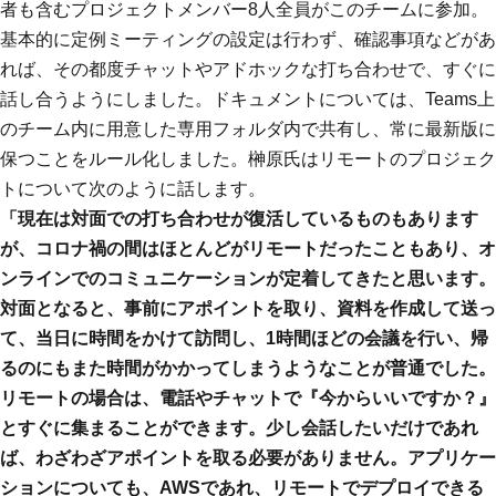
者も含むプロジェクトメンバー8人全員がこのチームに参加。
基本的に定例ミーティングの設定は行わず、確認事項などがあ
れば、その都度チャットやアドホックな打ち合わせで、すぐに
話し合うようにしました。ドキュメントについては、Teams上
のチーム内に用意した専用フォルダ内で共有し、常に最新版に
保つことをルール化しました。榊原氏はリモートのプロジェク
トについて次のように話します。
「現在は対面での打ち合わせが復活しているものもあります
が、コロナ禍の間はほとんどがリモートだったこともあり、オ
ンラインでのコミュニケーションが定着してきたと思います。
対面となると、事前にアポイントを取り、資料を作成して送っ
て、当日に時間をかけて訪問し、1時間ほどの会議を行い、帰
るのにもまた時間がかかってしまうようなことが普通でした。
リモートの場合は、電話やチャットで『今からいいですか？』
とすぐに集まることができます。少し会話したいだけであれ
ば、わざわざアポイントを取る必要がありません。アプリケー
ションについても、AWSであれ、リモートでデプロイできる