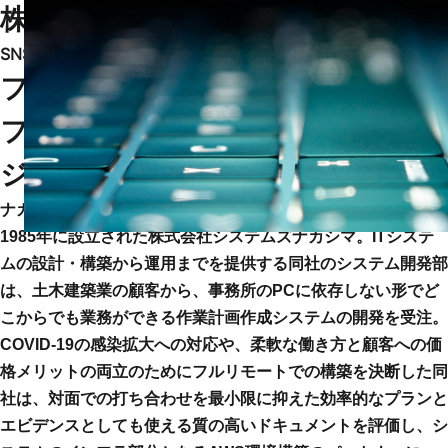
株式会社システムズナカシマ
SNS share
フルリモート体制で、高コストパ
フォーマンスのクラウド構築プロ
ジェクトを実現
ナカシマプロペラ株式会社のシステム事業部門から独立し、
1985年に設立された株式会社システムズナカシマ。ITシステ
ムの設計・構築から運用までを提供する同社のシステム開発部
は、土木建築業の顧客から、事務所のPCに依存しない形でど
こからでも業務ができる作業計画作成システムの開発を受注。
COVID-19の感染拡大への対応や、柔軟な働き方と顧客への価
格メリットの両立のためにフルリモートでの構築を決断した同
社は、対面での打ち合わせを最小限に抑えた効率的なプランと
エビデンスとしても使える質の高いドキュメントを評価し、シ