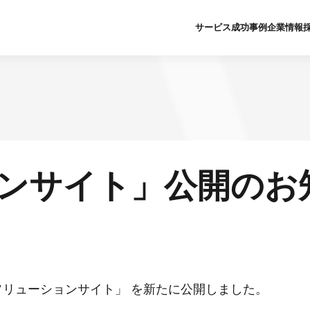
サービス
成功事例
企業情報
ライフサイエンス
クラウド
会社概要
新卒採用募
人財育成
AI
企業理念
中途採用募
グローバルIT人財紹介
人財育成
私たちのあゆみ
障がい者採
クラウド
グローバルIT人財紹介
DX推進の取り組
イベント申
ョンサイト」公開のお
AI
ライフサイエンス
社会貢献活動・SD
よくある質
テクニカルサポート
新卒採用サ
セキュリティ
ソリューションサイト
 ソリューションサイト」 を新たに公開しました。