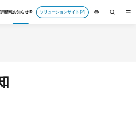
採用情報
お知らせ
IR
ソリューションサイト
J
E
集要項
経営方針
P
N
集要項
IRニュース
用募集要項
業績・財務
み
し込み
IRライブラリ
知
Gs
問
株式情報
イト
IRに関するよくある質問
免責事項