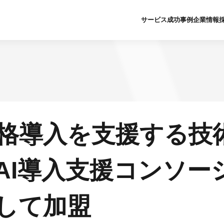
サービス
成功事例
企業情報
ライフサイエンス
クラウド
会社概要
新卒採用募
人財育成
AI
企業理念
中途採用募
グローバルIT人財紹介
人財育成
私たちのあゆみ
障がい者採
クラウド
グローバルIT人財紹介
DX推進の取り組
イベント申
本格導入を支援する技
AI
ライフサイエンス
社会貢献活動・SD
よくある質
テクニカルサポート
新卒採用サ
セキュリティ
AI導入支援コンソー
ソリューションサイト
して加盟