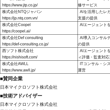
https://www.jtp.co.jp/
修サービス
株式会社NTQジャパン
AIを活用した
https://jp.ntq.com.vn/
支援の提供
株式会社Coopel
AIエージェント
https://coopel.ai/
株式会社Def consulting
AI導入コンサル
https://def-consulting.co.jp/
の提供
西ソフト株式会社
AIエージェン
https://nishisoft.com/
ィ評価・監査対応
株式会社AWLL
ITコンサル・シス
https://www.awll.jp/
運営
■賛同企業
日本マイクロソフト株式会社
■技術アドバイザー
日本マイクロソフト株式会社