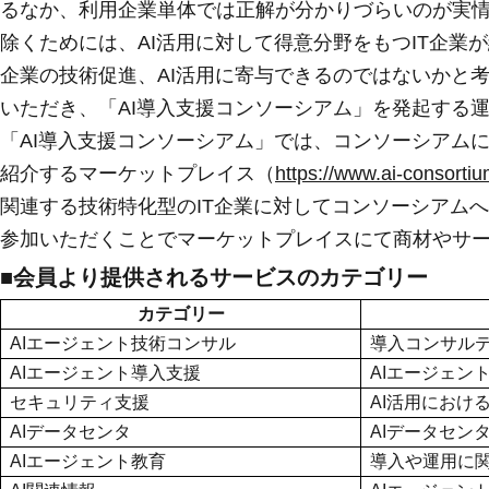
るなか、利用企業単体では正解が分かりづらいのが実
除くためには、AI活用に対して得意分野をもつIT企
企業の技術促進、AI活用に寄与できるのではないかと
いただき、「AI導入支援コンソーシアム」を発起する
「AI導入支援コンソーシアム」では、コンソーシアム
紹介するマーケットプレイス（
https://www.ai-consortiu
関連する技術特化型のIT企業に対してコンソーシアム
参加いただくことでマーケットプレイスにて商材やサ
■会員より提供されるサービスのカテゴリー
カテゴリー
AIエージェント技術コンサル
導入コンサル
AIエージェント導入支援
AIエージェン
セキュリティ支援
AI活用におけ
AIデータセンタ
AIデータセン
AIエージェント教育
導入や運用に