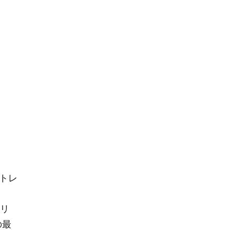
トレ
ュリ
の最