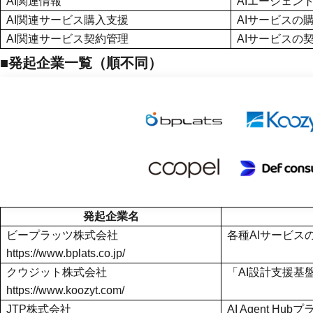
AI関連情報
AIエージェン
AI関連サービス購入支援
AIサービスの
AI関連サービス契約管理
AIサービスの
■発起企業一覧（順不同）
発起企業名
ビープラッツ株式会社
各種AIサービス
https://www.bplats.co.jp/
クウジット株式会社
「AI設計支援基
https://www.koozyt.com/
JTP株式会社
AI Agent 