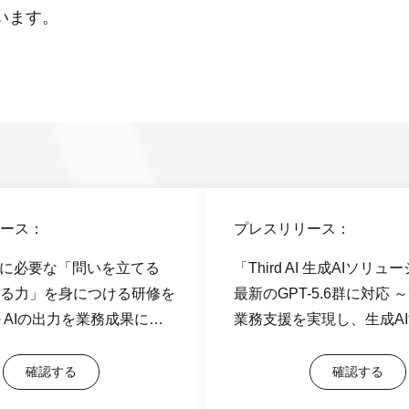
ています。
ース：
プレスリリース：
代に必要な「問いを立てる
「Third AI 生成AIソリ
る力」を身につける研修を
最新のGPT-5.6群に対応
～AIの出力を業務成果につ
業務支援を実現し、生成A
・検証スキルを1日で習得
性をさらに拡大～
確認する
確認する