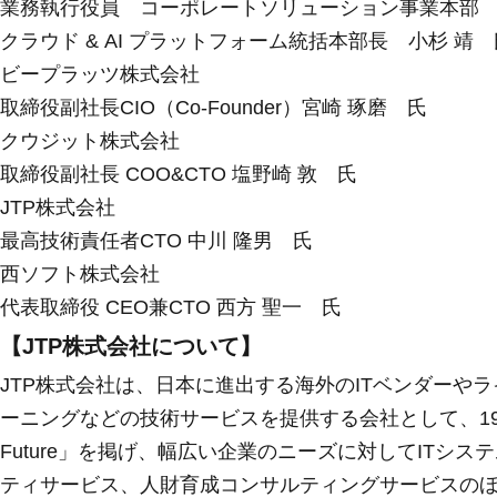
業務執行役員 コーポレートソリューション事業本部
クラウド & AI プラットフォーム統括本部長 小杉 靖 
ビープラッツ株式会社
取締役副社長CIO（Co-Founder）宮崎 琢磨 氏
クウジット株式会社
取締役副社長 COO&CTO 塩野崎 敦 氏
JTP株式会社
最高技術責任者CTO 中川 隆男 氏
西ソフト株式会社
代表取締役 CEO兼CTO 西方 聖一 氏
【JTP株式会社について】
JTP株式会社は、日本に進出する海外のITベンダーや
ーニングなどの技術サービスを提供する会社として、1987年
Future」を掲げ、幅広い企業のニーズに対してIT
ティサービス、人財育成コンサルティングサービスの