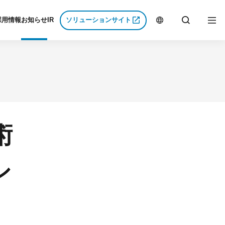
採用情報
お知らせ
IR
ソリューションサイト
J
E
集要項
経営方針
P
N
集要項
IRニュース
用募集要項
業績・財務
み
し込み
IRライブラリ
術
Gs
問
株式情報
イト
IRに関するよくある質問
免責事項
シ