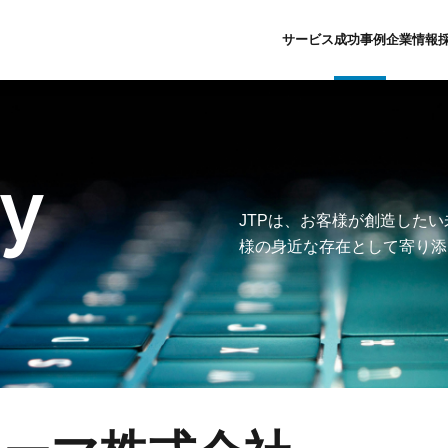
サービス
成功事例
企業情報
ライフサイエンス
クラウド
会社概要
新卒採用募
dy
人財育成
AI
企業理念
中途採用募
グローバルIT人財紹介
人財育成
私たちのあゆみ
障がい者採
JTPは、お客様が創造した
クラウド
グローバルIT人財紹介
DX推進の取り組
イベント申
様の身近な存在として寄り添
AI
ライフサイエンス
社会貢献活動・SD
よくある質
テクニカルサポート
新卒採用サ
セキュリティ
ソリューションサイト