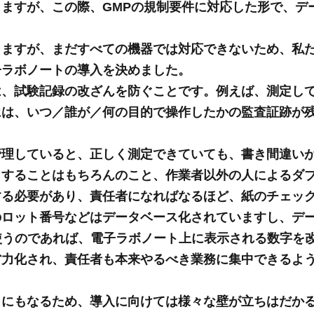
ますが、この際、GMPの規制要件に対応した形で、デ
りますが、まだすべての機器では対応できないため、私
子ラボノートの導入を決めました。
は、試験記録の改ざんを防ぐことです。例えば、測定し
には、いつ／誰が／何の目的で操作したかの監査証跡が
管理していると、正しく測定できていても、書き間違い
クすることはもちろんのこと、作業者以外の人によるダ
する必要があり、責任者になればなるほど、紙のチェッ
のロット番号などはデータベース化されていますし、デ
使うのであれば、電子ラボノート上に表示される数字を
省力化され、責任者も本来やるべき業務に集中できるよ
とにもなるため、導入に向けては様々な壁が立ちはだか