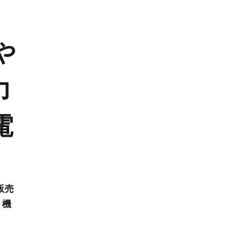
や
力
電
販売
、機