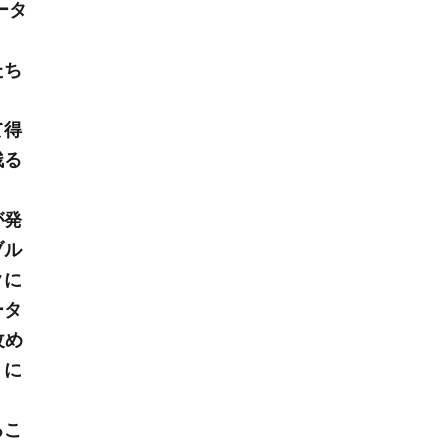
ータ
たち
て得
残る
が発
ブル
クに
ータ
改め
うに
るこ