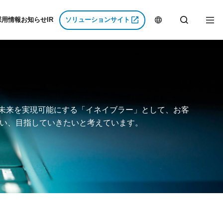
採用情報
お知らせ
IR
ソリューションサイト
J
E
集要項
経営方針
P
N
集要項
IRニュース
用募集要項
業績・財務
い未来を実現可能にする「イネイブラー」として、お客
み
し込み
IRライブラリ
い、目指していきたいと考えています。
Gs
問
株式情報
イト
IRに関するよくある質問
免責事項